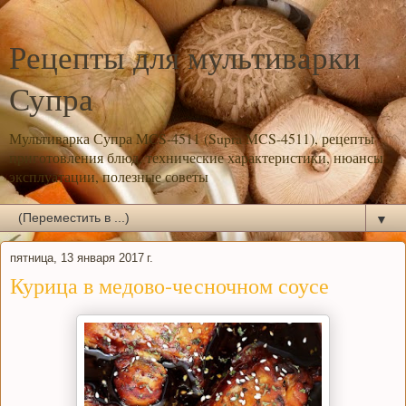
Рецепты для мультиварки
Супра
Мультиварка Супра MCS-4511 (Supra MCS-4511), рецепты
приготовления блюд, технические характеристики, нюансы
эксплуатации, полезные советы
▼
пятница, 13 января 2017 г.
Курица в медово-чесночном соусе