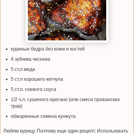
куриные бедра без кожи и костей
4 зубчика чеснока
5 ст.л меда
5 ст.л хорошего кетчупа
5 ст.л. соевого соуса
1/2 ч.л. сушеного орегано (или смеси прованских
трав)
обжаренные семена кунжута
Люблю курицу. Поэтому еще один рецепт. Использовать