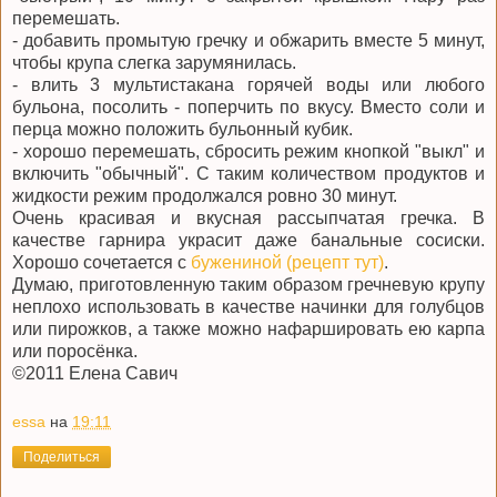
перемешать.
- добавить промытую гречку и обжарить вместе 5 минут,
чтобы крупа слегка зарумянилась.
- влить 3 мультистакана горячей воды или любого
бульона, посолить - поперчить по вкусу. Вместо соли и
перца можно положить бульонный кубик.
- хорошо перемешать, сбросить режим кнопкой "выкл" и
включить "обычный". С таким количеством продуктов и
жидкости режим продолжался ровно 30 минут.
Очень красивая и вкусная рассыпчатая гречка. В
качестве гарнира украсит даже банальные сосиски.
Хорошо сочетается с
бужениной (рецепт тут)
.
Думаю, приготовленную таким образом гречневую крупу
неплохо использовать в качестве начинки для голубцов
или пирожков, а также можно нафаршировать ею карпа
или поросёнка.
©2011 Елена Савич
essa
на
19:11
Поделиться