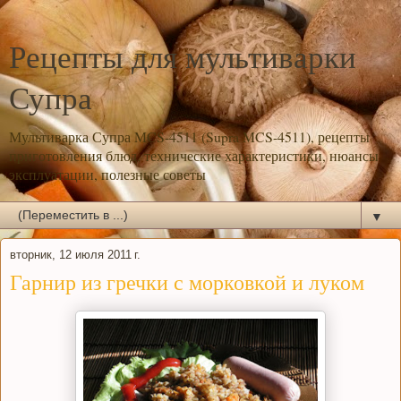
Рецепты для мультиварки
Супра
Мультиварка Супра MCS-4511 (Supra MCS-4511), рецепты
приготовления блюд, технические характеристики, нюансы
эксплуатации, полезные советы
▼
вторник, 12 июля 2011 г.
Гарнир из гречки с морковкой и луком