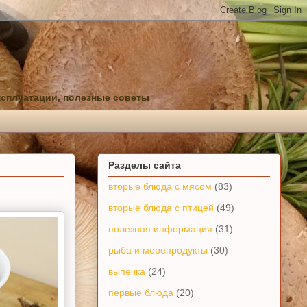
ксплуатации, полезные советы
Разделы сайта
вторые блюда с мясом
(83)
вторые блюда с птицей
(49)
полезная информация
(31)
рыба и морепродукты
(30)
выпечка
(24)
первые блюда
(20)