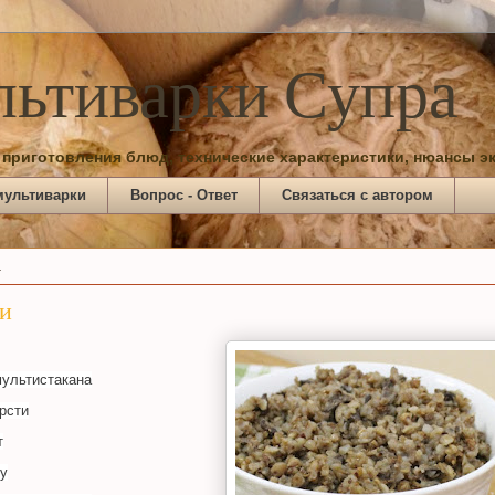
льтиварки Супра
 приготовления блюд, технические характеристики, нюансы э
мультиварки
Вопрос - Ответ
Связаться с автором
.
ми
мультистакана
рсти
т
су