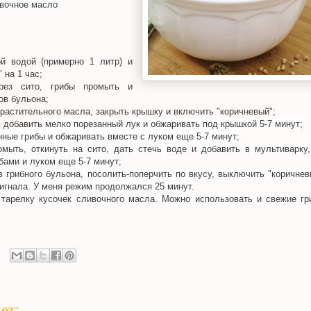
ивочное масло
ой водой (примерно 1 литр) и
 на 1 час;
рез сито, грибы промыть и
ов бульона;
л. растительного масла, закрыть крышку и включить "коричневый";
, добавить
мелко порезанный лук и обжаривать под крышкой 5-7 минут;
нные грибы и обжаривать вместе с луком еще 5-7 минут;
омыть, откинуть на сито, дать стечь воде и добавить в мультиварку
бами и луком еще 5-7 минут;
в грибного бульона, посолить-поперчить по вкусу, выключить "коричне
сигнала. У меня режим продолжался 25 минут.
тарелку кусочек сливочного масла. Можно использовать и свежие гр
ет: