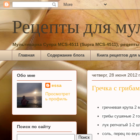
Рецепты для му
Мультиварка Супра MCS-4511 (Supra MCS-4511), рецепты
Главная
Содержание блога
Книга рецептов для 
четверг, 28 июня 2012 г
Обо мне
essa
Гречка с гриба
Просмотрет
ь профиль
гречневая крупа 2 
грибы сушеные 2 го
лук репчатый 1-2 ш
Поиск по сайту
соль, перец по вку