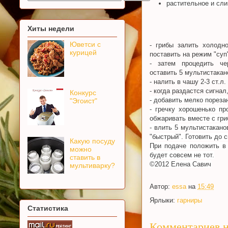
растительное и сл
Хиты недели
Юветси с
- грибы залить холодн
курицей
поставить на режим "суп"
- затем процедить че
оставить 5 мультистакан
- налить в чашу 2-3 ст.
- когда раздастся сигнал
Конкурс
- добавить мелко пореза
"Эгоист"
- гречку хорошенько пр
обжаривать вместе с гри
- влить 5 мультистакано
"быстрый". Готовить до 
Какую посуду
При подаче положить в 
можно
будет совсем не тот.
ставить в
©2012 Елена Савич
мультиварку?
Автор:
essa
на
15:49
Ярлыки:
гарниры
Статистика
Комментариев н