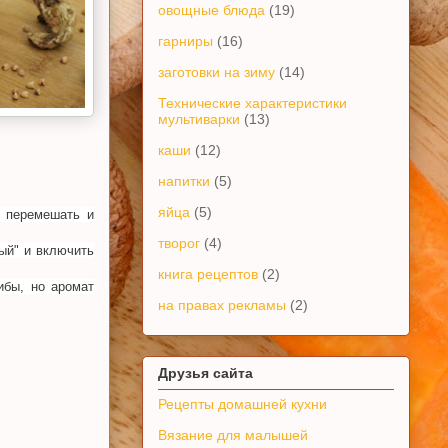
овощные блюда
(19)
гарниры
(16)
заготовки на зиму
(14)
Технические характеристики
мультиварки
(13)
каши
(12)
напитки
(5)
яйца
(5)
, перемешать и
творог
(4)
вый" и включить
книга рецептов
(2)
ибы, но аромат
на правах рекламы
(2)
Друзья сайта
Рецепты домашней кухни
Вязание для малышей