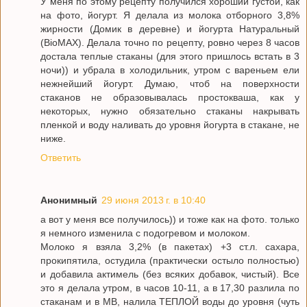
У меня по этому рецепту получился хороший густой, как
на фото, йогурт. Я делала из молока отборного 3,8%
жирности (Домик в деревне) и йогурта Натуральный
(BioMAX). Делала точно по рецепту, ровно через 8 часов
достала теплые стаканы (для этого пришлось встать в 3
ночи)) и убрала в холодильник, утром с вареньем ели
нежнейший йогурт. Думаю, чтоб на поверхности
стаканов не образовывалась простокваша, как у
некоторых, нужно обязательно стаканы накрывать
пленкой и воду наливать до уровня йогурта в стакане, не
ниже.
Ответить
Анонимный
29 июня 2013 г. в 10:40
а вот у меня все получилось)) и тоже как на фото. только
я немного изменила с подогревом и молоком.
Молоко я взяла 3,2% (в пакетах) +3 ст.л. сахара,
прокипятила, остудила (практически остыло полностью)
и добавила актимель (без всяких добавок, чистый). Все
это я делала утром, в часов 10-11, а в 17,30 разлила по
стаканам и в МВ, налила ТЕПЛОЙ воды до уровня (чуть