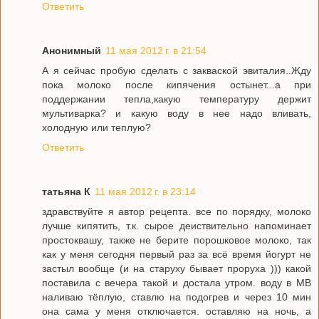
Ответить
Анонимный
11 мая 2012 г. в 21:54
А я сейчас пробую сделать с закваской эвиталия..Жду
пока молоко после кипячения остынет...а при
поддержании тепла,какую температуру держит
мультиварка? и какую воду в нее надо вливать,
холодную или теплую?
Ответить
татьяна К
11 мая 2012 г. в 23:14
здравствуйте я автор рецепта. все по порядку, молоко
лучше кипятить, т.к. сырое деиствительно напоминает
простоквашу, также не берите порошковое молоко, так
как у меня сегодня первый раз за всё время йогурт не
застыл вообще (и на старуху бывает проруха ))) какой
поставила с вечера такой и достала утром. воду в МВ
наливаю тёплую, ставлю на подогрев и через 10 мин
она сама у меня отключается. оставляю на ночь, а