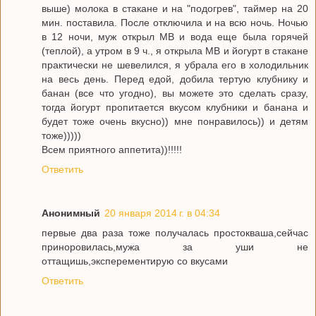
выше) молока в стакане и на "подогрев", таймер на 20
мин. поставила. После отключила и на всю ночь. Ночью
в 12 ночи, муж открыл МВ и вода еще была горячей
(теплой), а утром в 9 ч., я открыла МВ и йогурт в стакане
практически не шевелился, я убрала его в холодильник
на весь день. Перед едой, добила тертую клубнику и
банан (все что угодно), вы можете это сделать сразу,
тогда йогурт пропитается вкусом клубники и банана и
будет тоже очень вкусно)) мне понравилось)) и детям
тоже)))))
Всем приятного аппетита))!!!!!
Ответить
Анонимный
20 января 2014 г. в 04:34
первые два раза тоже получалась простокваша,сейчас
приноровилась,мужа за уши не
оттащишь,эксперементирую со вкусами
Ответить