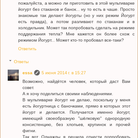
пожалуйста, а можно ли приготовить в этой мультиварке
йогурт без стаканов и банок... ну то есть в чаше. Просто
знакомые так делают йогурты (но у них режим Йогурт
есть правда), а потом разливают по стаканам и в
холодильник. Может так попробовать сделать на режиме
поддержания тепла? Мне кажется он более схож с
режимом Йогурт... Может кто-то пробовал все-таки?
Ответить
Ответы
essa
5 июня 2014 г. в 15:27
Возможно, найдётся человек, который даст Вам
совет.
А я хочу поделиться своими наблюдениями.
В мультиварке йогурт не делаю, поскольку у меня
есть йогуртница с баночками, прямо в которых этот
йогурт и делается. Получается именно йогурт,
имеющий своеобразную "шёлковую" однородную
консистенцию, без хлопьев, крупинок и прочей
фигни.
Так вот. Однажды я решила отнести попробовать