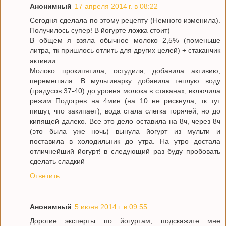
Анонимный
17 апреля 2014 г. в 08:22
Сегодня сделала по этому рецепту (Немного изменила).
Получилось супер! В йогурте ложка стоит)
В общем я взяла обычное молоко 2,5% (поменьше
литра, тк пришлось отлить для других целей) + стаканчик
активии
Молоко прокипятила, остудила, добавила активию,
перемешала. В мультиварку добавила теплую воду
(градусов 37-40) до уровня молока в стаканах, включила
режим Подогрев на 4мин (на 10 не рискнула, тк тут
пишут, что закипает), вода стала слегка горячей, но до
кипящей далеко. Все это дело оставила на 8ч, через 8ч
(это была уже ночь) вынула йогурт из мульти и
поставила в холодильник до утра. На утро достала
отличнейший йогурт! в следующий раз буду пробовать
сделать сладкий
Ответить
Анонимный
5 июня 2014 г. в 09:55
Дорогие эксперты по йогуртам, подскажите мне