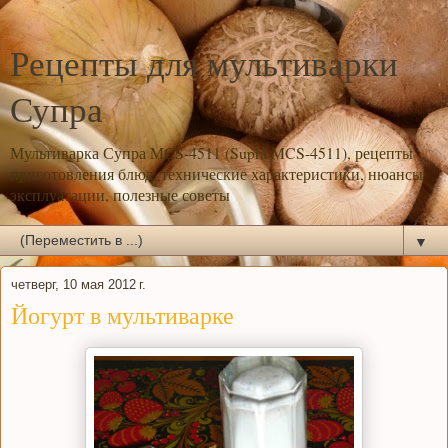
Рецепты для мультиварки
Супра
Мультиварка Супра MCS-4511 (Supra MCS-4511), рецепты
приготовления блюд, технические характеристики, нюансы
эксплуатации, полезные советы
▼
четверг, 10 мая 2012 г.
Йогурт в мультиварке