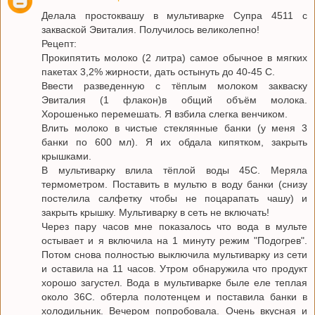
Делала простоквашу в мультиварке Супра 4511 с
закваской Эвиталия. Получилось великолепно!
Рецепт:
Прокипятить молоко (2 литра) самое обычное в мягких
пакетах 3,2% жирности, дать остынуть до 40-45 С.
Ввести разведенную с тёплым молоком закваску
Эвиталия (1 флакон)в общий объём молока.
Хорошенько перемешать. Я взбила слегка венчиком.
Влить молоко в чистые стеклянные банки (у меня 3
банки по 600 мл). Я их обдала кипятком, закрыть
крышками.
В мультиварку влила тёплой воды 45С. Меряла
термометром. Поставить в мультю в воду банки (снизу
постелила салфетку чтобы не поцарапать чашу) и
закрыть крышку. Мультиварку в сеть не включать!
Через пару часов мне показалось что вода в мульте
остывает и я включила на 1 минуту режим "Подогрев".
Потом снова полностью выключила мультиварку из сети
и оставила на 11 часов. Утром обнаружила что продукт
хорошо загустел. Вода в мультиварке быле еле теплая
около 36С. обтерла полотенцем и поставила банки в
холодильник. Вечером попробовала. Очень вкусная и