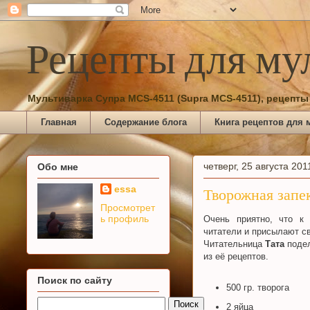
Рецепты для му
Мультиварка Супра MCS-4511 (Supra MCS-4511), рецепты
Главная
Содержание блога
Книга рецептов для 
четверг, 25 августа 2011
Обо мне
essa
Творожная запе
Просмотрет
ь профиль
Очень приятно, что к
читатели и присылают с
Читательница
Тата
поде
из её рецептов.
Поиск по сайту
500 гр. творога
2 яйца