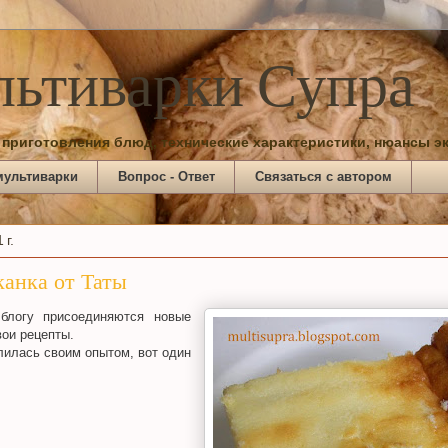
льтиварки Супра
 приготовления блюд, технические характеристики, нюансы э
мультиварки
Вопрос - Ответ
Связаться с автором
 г.
канка от Таты
 блогу присоединяются новые
вои рецепты.
лилась своим опытом, вот один