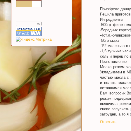
Приобрела данну
Решила приготови
Ингредиенты
-500гр- филе тел
-5средних карто
-4ст.л.-оливково
-50гр-сыра
-1\2 маленького 
-1,5 зубчика чес
соль и перец по 
Приготовление
Мелко режем че
Укладываем в МВ
частью масла с 
и полить масло
оставшимся масло
Вам вопросик!Вк
режим поддержан
включила режим
снова запускать
затрудни, а то я
Ответить