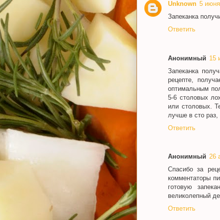
Unknown
5 июня 
Запеканка получи
Ответить
Анонимный
15 
Запеканка получ
рецепте, получ
оптимальным пол
5-6 столовых ло
или столовых. Т
лучше в сто раз,
Ответить
Анонимный
26 
Спасибо за реце
комментаторы пи
готовую запек
великолепный де
Ответить