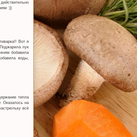
 действительно
ям :))
тиварка!! Вот я
 Поджарила лук
меням бобавила
добавила воды,
держание тепла
. Оказалось на
кастрюльку всё