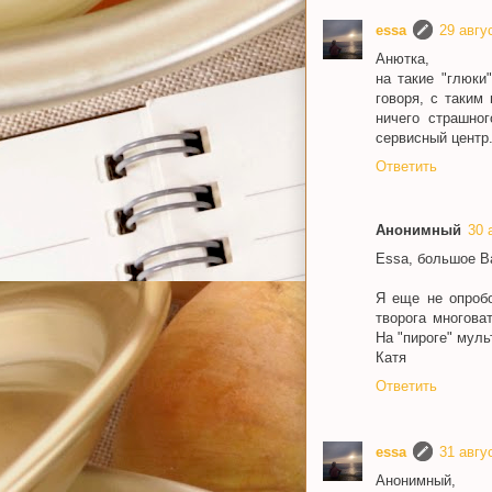
essa
29 авгус
Анютка,
на такие "глюки
говоря, с таким
ничего страшног
сервисный центр
Ответить
Анонимный
30 
Essa, большое В
Я еще не опробо
творога многова
На "пироге" муль
Катя
Ответить
essa
31 авгус
Анонимный,