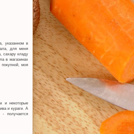
а, указанном в
ала, для меня
, сахару кладу
ла в магазинах
с покупной, моя
ак и некоторые
ива и кураги. А
 - получается