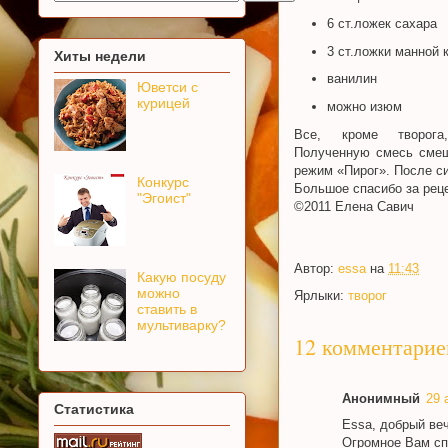
6 ст.ложек сахара
3 ст.ложки манной 
Хиты недели
ванилин
Юветси с
курицей
можно изюм
Все, кроме творога
Полученную смесь смеш
режим «Пирог». После си
Конкурс
Большое спасибо за реце
"Эгоист"
©2011 Елена Савич
Автор:
essa
на
11:43
Какую посуду
можно
Ярлыки:
творог
ставить в
мультиварку?
12 комментарие
Анонимный
29 
Статистика
Essa, добрый ве
Огромное Вам сп