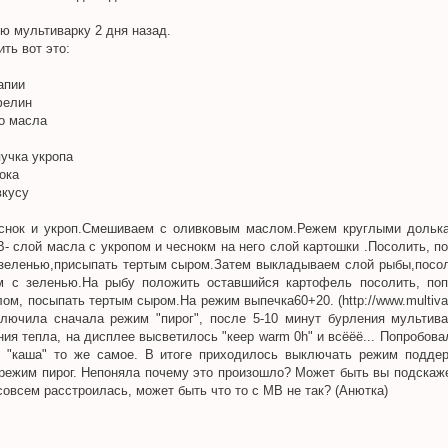
ю мультиварку 2 дня назад.
ть вот это:
апии
фелин
го масла
пучка укропа
нока
вкусу
снок и укроп.Смешиваем с оливковым маслом.Режем круглыми дольк
- слой масла с укропом и чеснокм на него слой картошки .Посолить, п
зеленью,присыпать тертым сыром.Затем выкладываем слой рыбы,посол
м с зеленью.На рыбу положить оставшийся картофель посолить, поп
м, посыпать тертым сыром.На режим выпечка60+20. (http://www.multivar
лючила сначала режим "пирог", после 5-10 минут бурления мультив
ия тепла, на дисплее высветилось "кеер warm 0h" и всёёё... Попробов
 "каша" то же самое. В итоге приходилось выключать режим подде
 режим пирог. Непоняла почему это произошло? Может быть вы подскаже
 совсем расстроилась, может быть что то с МВ не так? (Анютка)