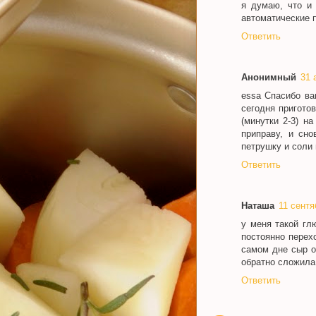
я думаю, что и 
автоматические 
Ответить
Анонимный
31 
essa Спасибо ва
сегодня пригото
(минутки 2-3) н
приправу, и сн
петрушку и соли
Ответить
Наташа
11 сентя
у меня такой гл
постоянно перех
самом дне сыр о
обратно сложила
Ответить