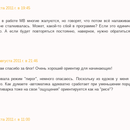
та 2011 г. в 19:45
" в работе МВ многие жалуются, но говорят, что потом всё налаживае
 не сталкивалась. Может, какой-то сбой в программе? Если это единич
о. А если будет повторяться постоянно, наверное, нужно обратитьс
.
августа 2011 г. в 21:46
ам спасибо за блог! Очень хороший ориентир для начинающих!
вала режим "пирог", немного опасаюсь. Поскольку из едоков у меня я
то. Как думаете -автоматика адекватно сработает при уменьшении порц
тиварка тоже на свои "ощущения" ориентируется как на "рисе"?
та 2011 г. в 11:00