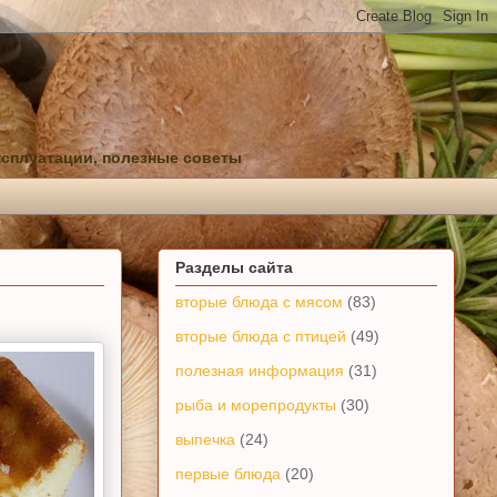
ксплуатации, полезные советы
Разделы сайта
вторые блюда с мясом
(83)
вторые блюда с птицей
(49)
полезная информация
(31)
рыба и морепродукты
(30)
выпечка
(24)
первые блюда
(20)