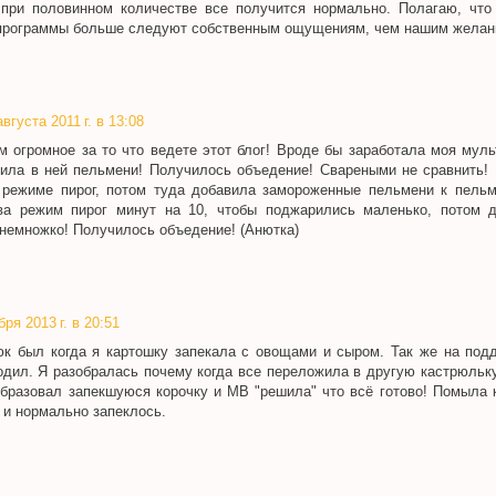
при половинном количестве все получится нормально. Полагаю, что
программы больше следуют собственным ощущениям, чем нашим желани
августа 2011 г. в 13:08
м огромное за то что ведете этот блог! Вроде бы заработала моя муль
вила в ней пельмени! Получилось объедение! Свареными не сравнить!
а режиме пирог, потом туда добавила замороженные пельмени к пель
ова режим пирог минут на 10, чтобы поджарились маленько, потом 
 немножко! Получилось объедение! (Анютка)
бря 2013 г. в 20:51
юк был когда я картошку запекала с овощами и сыром. Так же на под
одил. Я разобралась почему когда все переложила в другую кастрюльку
бразовал запекшуюся корочку и МВ "решила" что всё готово! Помыла 
 и нормально запеклось.