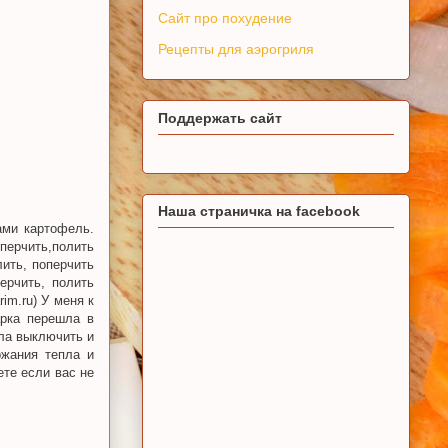
Сайт про похудение
Рецепты для аэрогриля
Поддержать сайт
Наша страничка на facebook
ами картофель.
оперчить,полить
ить, поперчить
ерчить, полить
im.ru) У меня к
арка перешла в
ала выключить и
ржания тепла и
те если вас не