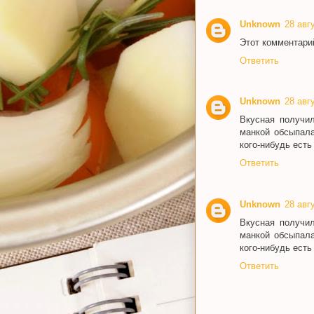
Unknown
28 авгу
Этот комментари
Ответить
Unknown
28 авгу
Вкусная получил
манкой обсыпала
кого-нибудь есть
Ответить
Unknown
28 авгу
Вкусная получил
манкой обсыпала
кого-нибудь есть
Ответить