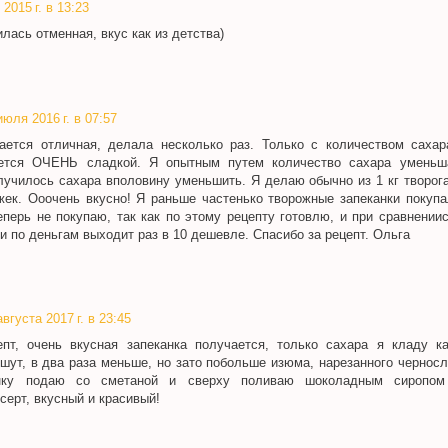
2015 г. в 13:23
лась отменная, вкус как из детства)
июля 2016 г. в 07:57
ается отличная, делала несколько раз. Только с количеством сахар
ается ОЧЕНЬ сладкой. Я опытным путем количество сахара уменьш
училось сахара вполовину уменьшить. Я делаю обычно из 1 кг творога
жек. Ооочень вкусно! Я раньше частенько творожные запеканки покупа
еперь не покупаю, так как по этому рецепту готовлю, и при сравнении
 и по деньгам выходит раз в 10 дешевле. Спасибо за рецепт. Ольга
августа 2017 г. в 23:45
пт, очень вкусная запеканка получается, только сахара я кладу к
шут, в два раза меньше, но зато побольше изюма, нарезанного черносл
анку подаю со сметаной и сверху поливаю шоколадным сиропом
серт, вкусный и красивый!